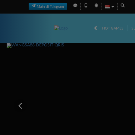
Main di Telegram
HOT GAMES
S