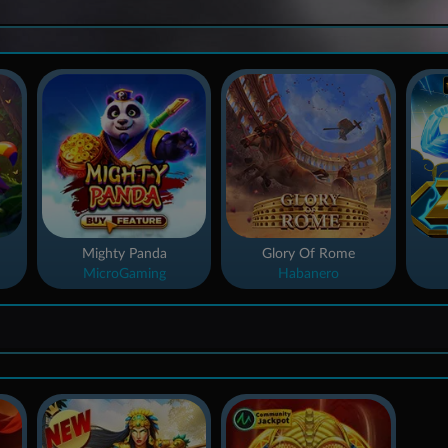
Mighty Panda
Glory Of Rome
MicroGaming
Habanero