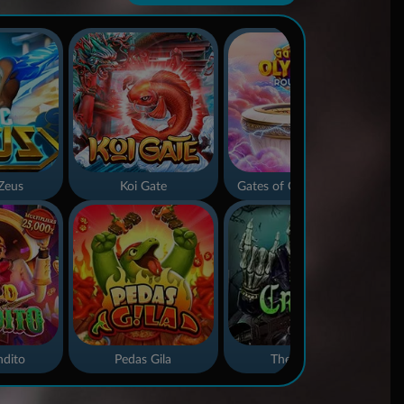
 Zeus
Koi Gate
Gates of Olympus Roulette
ndito
Pedas Gila
The Crypt
C