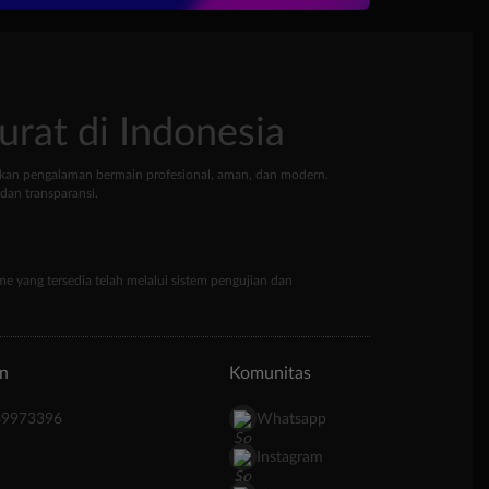
at di Indonesia
arkan pengalaman bermain profesional, aman, dan modern.
dan transparansi.
yang tersedia telah melalui sistem pengujian dan
n
Komunitas
49973396
Whatsapp
Instagram