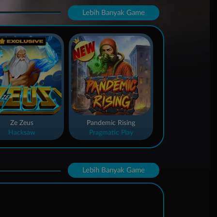
Lebih Banyak Game
Ze Zeus
Pandemic Rising
Hacksaw
Pragmatic Play
Lebih Banyak Game