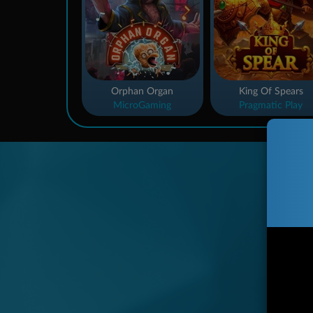
Orphan Organ
King Of Spears
MicroGaming
Pragmatic Play