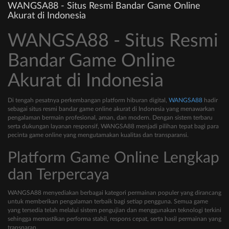
WANGSA88 - Situs Resmi Bandar Game Online
Akurat di Indonesia
WANGSA88 - Situs Resmi
Bandar Game Online
Akurat di Indonesia
Di tengah pesatnya perkembangan platform hiburan digital,
WANGSA88
hadir
sebagai situs resmi bandar game online akurat di Indonesia yang menawarkan
pengalaman bermain profesional, aman, dan modern. Dengan sistem terbaru
serta dukungan layanan responsif, WANGSA88 menjadi pilihan tepat bagi para
pecinta game online yang mengutamakan kualitas dan transparansi.
Platform Game Online Lengkap
dan Terpercaya
WANGSA88 menyediakan berbagai kategori permainan populer yang dirancang
untuk memberikan pengalaman terbaik bagi setiap pengguna. Semua game
yang tersedia telah melalui sistem pengujian dan menggunakan teknologi terkini
sehingga memastikan performa stabil, respons cepat, serta hasil permainan yang
transparan.