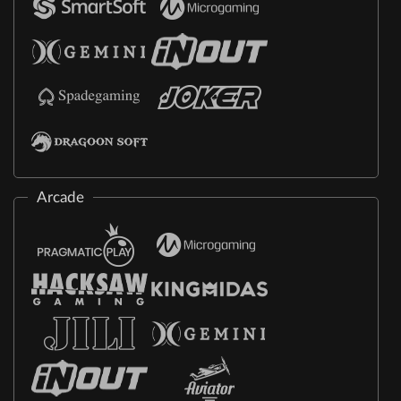
Arcade