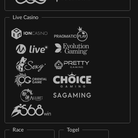
Live Casino
Race
Togel