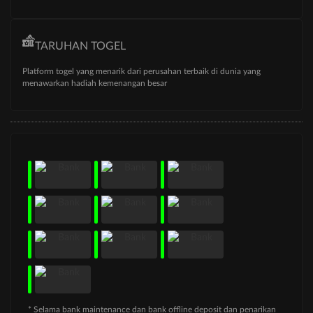
TARUHAN TOGEL
Platform togel yang menarik dari perusahan terbaik di dunia yang
menawarkan hadiah kemenangan besar
* Selama bank maintenance dan bank offline deposit dan penarikan