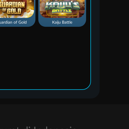
uardian of Gold
Kaiju Battle