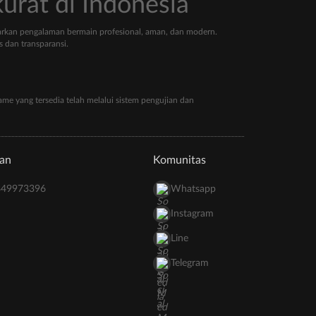
rat di Indonesia
warkan pengalaman bermain profesional, aman, dan modern.
 dan transparansi.
 yang tersedia telah melalui sistem pengujian dan
an
Komunitas
849973396
Whatsapp
Instagram
Line
Telegram