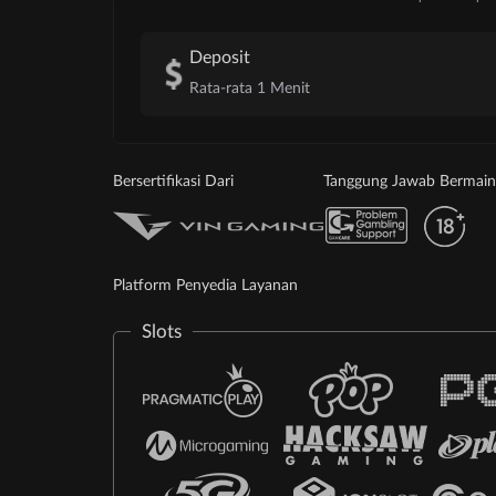
Deposit
Rata-rata 1 Menit
Bersertifikasi Dari
Tanggung Jawab Bermain
Platform Penyedia Layanan
Slots