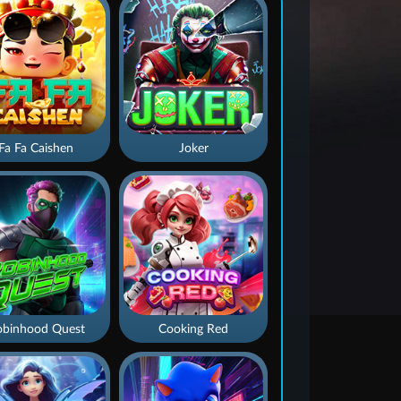
Fa Fa Caishen
Joker
obinhood Quest
Cooking Red