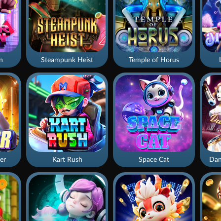
n
Steampunk Heist
Temple of Horus
er
Kart Rush
Space Cat
Dan