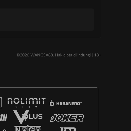
©2026 WANGSA88. Hak cipta dilindungi | 18+