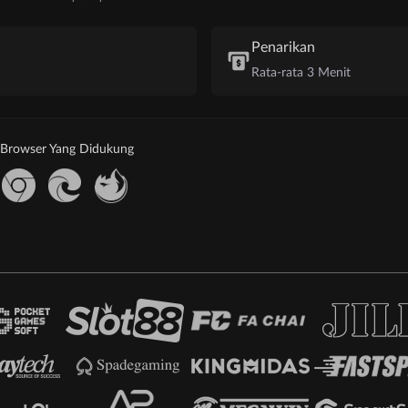
Penarikan
Rata-rata 3 Menit
Browser Yang Didukung