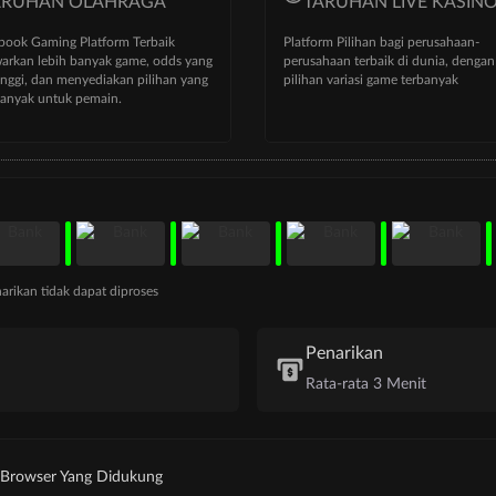
ARUHAN OLAHRAGA
TARUHAN LIVE KASIN
book Gaming Platform Terbaik
Platform Pilihan bagi perusahaan-
rkan lebih banyak game, odds yang
perusahaan terbaik di dunia, dengan
tinggi, dan menyediakan pilihan yang
pilihan variasi game terbanyak
banyak untuk pemain.
arikan tidak dapat diproses
Penarikan
Rata-rata 3 Menit
Browser Yang Didukung