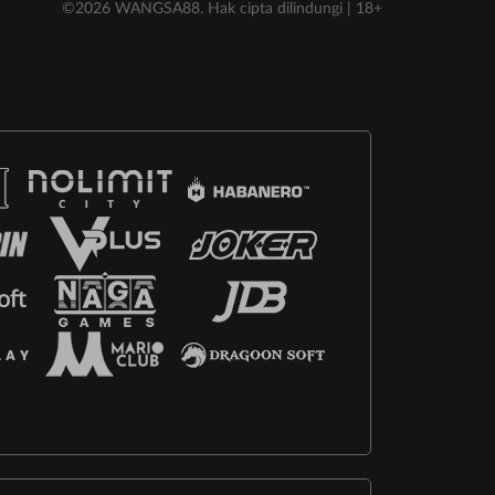
©2026 WANGSA88. Hak cipta dilindungi | 18+