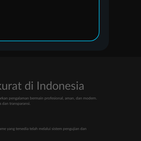
rat di Indonesia
warkan pengalaman bermain profesional, aman, dan modern.
 dan transparansi.
 yang tersedia telah melalui sistem pengujian dan