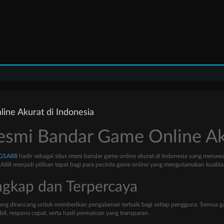
ne Akurat di Indonesia
smi Bandar Game Online Aku
GSA88
hadir sebagai situs resmi bandar game online akurat di Indonesia yang mena
88 menjadi pilihan tepat bagi para pecinta game online yang mengutamakan kualitas
ngkap dan Terpercaya
 dirancang untuk memberikan pengalaman terbaik bagi setiap pengguna. Semua game
l, respons cepat, serta hasil permainan yang transparan.