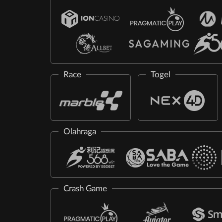
Race
Togel
Olahraga
Crash Game