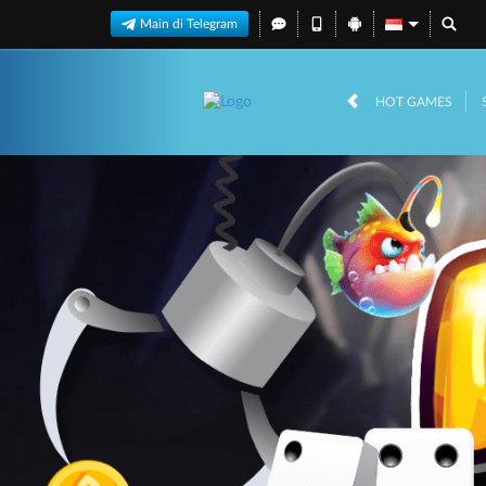
Main di Telegram
HOT GAMES