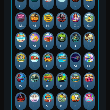
Chaos Crew
Cubes 2
Tai The Toad
The Respinners
Klowns
Vending Machine
Mystery Motel
Mayan Stackways
Harvest Wilds
Immortal Desire
Orb of Destiny
Stack'em
Keep 'em Cool
Magic Piggy
Pug Life
Eye of the Panda
Beast Below
Temple of Torment
Le Pharaoh
Let It Snow
Fear the Dark
Cash Compass
Miami Multiplier
Double Rainbow
Warrior Ways
Cursed Seas
King Carrot
Break Bones
Forest Fortune
Buffalo Stack'n'Sync
Dark Summoning
Cloud Princess
Shaolin Master
Book of Time
Drop'em
Jelly Slice