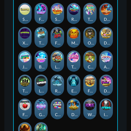
Stick'em
Feel The Beat
Snow Slingers
Rocket Reels
Twisted Lab
Dragon’s Domain
Xpander
Time Spinners
Fire My Laser
Mighty Masks
Outlasw Inc
Donut Division
Joker Bombs
BOUNCY BOMBS
Le Viking
Tasty Treats
Cash Quest
Alpha Eagle
The Bowery Boys
Limbo
Rise of Ymir
Evil Eyes
Frank's Farm
DONNY DOUGH
Frutz
Gronk's Gems
Cubes
Dawn of Kings
Wings of Horus
ITERO