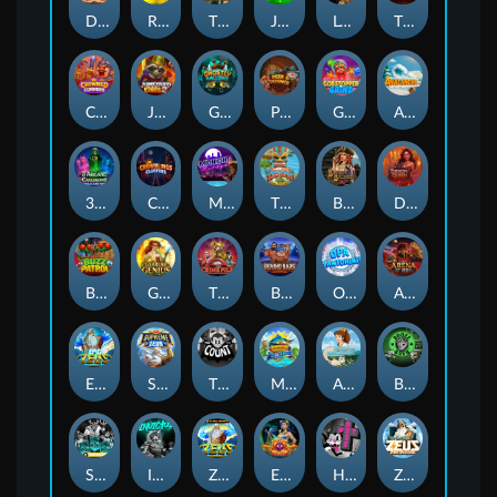
Darkside Prairie: Magical Beast
Raidmark
The Lost Book of Mummy’s Curse
Jumpasaurs
Leatherheads
The Jack & Rose
Crowned Corners
Junkyard Kings 2
Ghostly Hallows
Peek & Pounce
Gobstopper Grind
Avalanche
3 Arcane Cauldrons
Crownlings Clusters
Midnight Mirage
Tikitopia BoosterBelt
Bonnie's Buccaneers
Demon Queen
Buzz Patrol
Gearlab Genius
The Crime File
Behind Bars: Masterplan
Opa Santorini!
Arena of Iron
Epic Ze Zeus
Supreme Zeus
THE COUNT
MARLIN MASTERS: THE BIG HAUL
Aiko and the Wind Spirit
Booze Bash
SixSixSix
Invictus
Ze Zeus
Eye of Medusa
Hot Ross
Zeus Ze Zecond