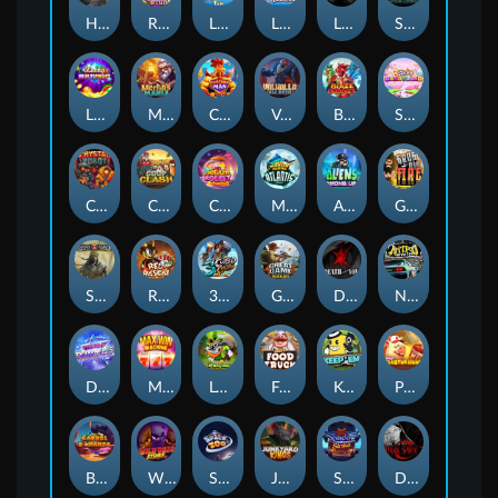
Hand of Anubis
Rise of Fortuna
LE FOOTBALL FAN
LE HOOLIGAN
Life and Death
Shadow Treasure
Lucky Multifruit
Merlin's Mania
Chicken Man
Valhalla: Wild Winter
Blaze Buddies
Sticky Candyland
Crystal Robot
Coop Clash
Chocolate Rocket
Marlin Masters Atlantis
Aliens Among Us
Grug Make Fire
Sand and Ashes
Red Rascal™
3 Cursed Chests™
Great Game Rockies
Death Becomes You
Nitro Nights
Dandy Diamonds
Max Win Machine
Le Prechaun
Fred's Food Truck
Keep 'em
Piggy Cluster Hunt
Barrel Bonanza
Wild Dojo Strike
Space Zoo
Junkyard Kings
Shadow Strike
Dark Spiral