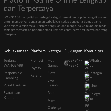
Platform Game Online Lengkap
dan Terpercaya
WANGSA88 menyediakan berbagai kategori permainan populer yang dirancang
untuk memberikan pengalaman terbaik bagi setiap pengguna. Semua game
yang tersedia telah melalui sistem pengujian dan menggunakan teknologi terkini
sehingga memastikan performa stabil, respons cepat, serta hasil permainan yang
transparan.
Kebijaksanaan
Platform
Kategori
Dukungan
Komunitas
Tentang
Promosi
Hot
0878499
Whatsa
WANGSA88
Games
73396
pp
Loyalty
Responsible
Slots
Instagra
Referral
Gambling
m
Live
Pusat Bantuan
Casino
Line
Syarat dan
Race
Telegra
Ketentuan
m
Togel
Olahraga