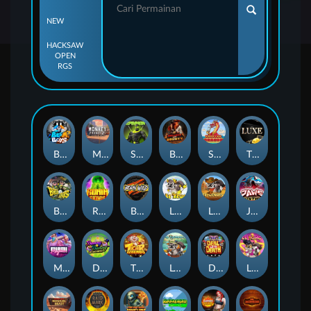
NEW
HACKSAW
OPEN
RGS
Beam Boys
Monkey Frenzy 2: Boss is Here!
Spinman
BULLETS AND BOUNTY
SMOKING DRAGON
The Luxe
BASH BROS
Ronin Stackways
Born Wild
LE ZEUS
LE COWBOY
JAWS OF JUSTICE
MIAMI MAYHEM
DONNY AND DANNY
TIGER LEGENDS
Le Fisherman
DEAL WITH DEATH
LE KING