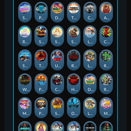
Superstar Sevens
PRAY FOR SIX
Danny Dollar
TOSHI WAYS CLUB
CIRCLE OF LIFE
ARMY OF ARES
RAINBOW PRINCESS
STEAMRUNNERS
SUN PRINCESS
SPEAR OF ATHENA
LE SANTA
CHAOS CREW 3
STORMBORN
THE WILDWOOD CURSE
Ultimate Slot of America
Reign of Rome
Le Bandit
Rad Maxx
Wanted Dead or a Wild
Phoenix
Cash Crew
Hounds Of Hell
Divine Drop
RIP City
Munchy Milo
Power of 10
Strength Of Hercules
Dynasty of Death
Le Digger
Magic Piggy OG