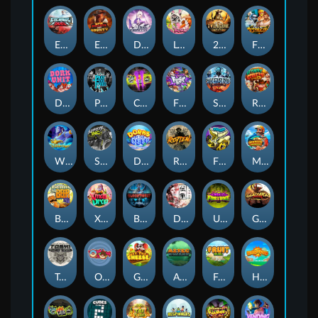
Eternal Duel
EPIC BULLETS & BOUNTY
Dusk Princess
Le Bunny
2 Wild 2 Die
Fist Of Destruction
Dork Unit
Pray for Three
Chaos Crew 2
Fighter Pit
Stormforged
Rusty & Curly
Wishbringer
Slayers Inc
Dorks of The Deep
Rotten
FRKN Bananas
Marlin Master
Benny The Beer
Xmas Drop
Bloodthirst
Densho
Undead Fortune
Gladiator Legends
Toshi Video Club
OmNom
Get The Cheese
Aztec Twist
Fruit Duel
Hop'n'Pop