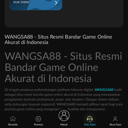
KLIK DISINI
WANGSA88 - Situs Resmi Bandar Game Online
Akurat di Indonesia
WANGSA88 - Situs Resmi
Bandar Game Online
Akurat di Indonesia
Di tengah pesatnya perkembangan platform hiburan digital,
WANGSA88
hadir
sebagai situs resmi bandar game online akurat di Indonesia yang menawarkan
pengalaman bermain profesional, aman, dan modern. Dengan sistem terbaru
serta dukungan layanan responsif, WANGSA88 menjadi pilihan tepat bagi para
pecinta game online yang mengutamakan kualitas dan transparansi.
Platform Game Online Lengkap
Beranda
Promosi
Masuk
Hub. Kami
Akun Saya