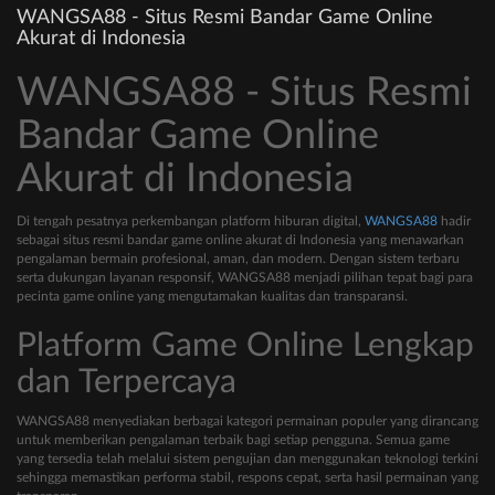
WANGSA88 - Situs Resmi Bandar Game Online
Akurat di Indonesia
WANGSA88 - Situs Resmi
Bandar Game Online
Akurat di Indonesia
Di tengah pesatnya perkembangan platform hiburan digital,
WANGSA88
hadir
sebagai situs resmi bandar game online akurat di Indonesia yang menawarkan
pengalaman bermain profesional, aman, dan modern. Dengan sistem terbaru
serta dukungan layanan responsif, WANGSA88 menjadi pilihan tepat bagi para
pecinta game online yang mengutamakan kualitas dan transparansi.
Platform Game Online Lengkap
dan Terpercaya
WANGSA88 menyediakan berbagai kategori permainan populer yang dirancang
untuk memberikan pengalaman terbaik bagi setiap pengguna. Semua game
yang tersedia telah melalui sistem pengujian dan menggunakan teknologi terkini
sehingga memastikan performa stabil, respons cepat, serta hasil permainan yang