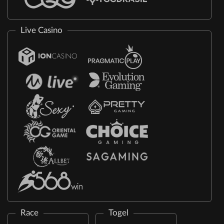
Live Casino
Race
Togel