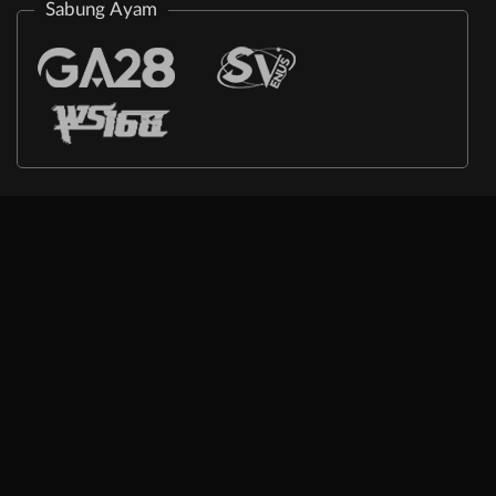
Sabung Ayam