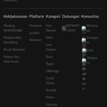
transparan.
Kebijaksanaan
Platform
Kategori
Dukungan
Komunitas
Tentang
Promosi
Hot
0878499
Whatsa
WANGSA88
Games
73396
pp
Loyalty
Responsible
Slots
Instagra
Referral
Gambling
m
Live
Pusat Bantuan
Casino
Line
Syarat dan
Race
Telegra
Ketentuan
m
Togel
Olahraga
Crash
Game
Arcade
Poker
Sabung