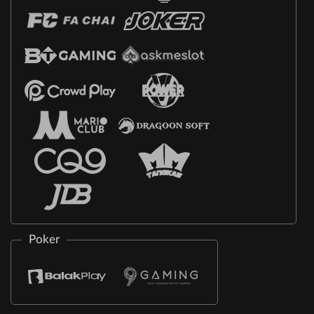
Poker